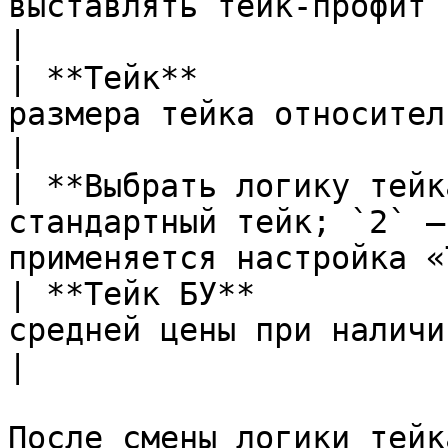
выставлять тейк-профит                                                       
|

| **Тейк**             
размера тейка относительно волатильности  
|

| **Выбрать логику тейк
стандартный тейк; `2` —
применяется настройка «
| **Тейк БУ**          
средней цены при наличии усреднений            
|

После смены логики тейк