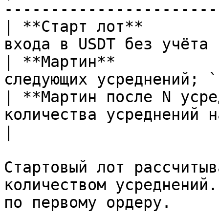
-----------------------
| **Старт лот**        
входа в USDT без учёта 
| **Мартин**           
следующих усреднений; `
| **Мартин после N усре
количества усреднений н
|

Стартовый лот рассчитыв
количеством усреднений.
по первому ордеру.
