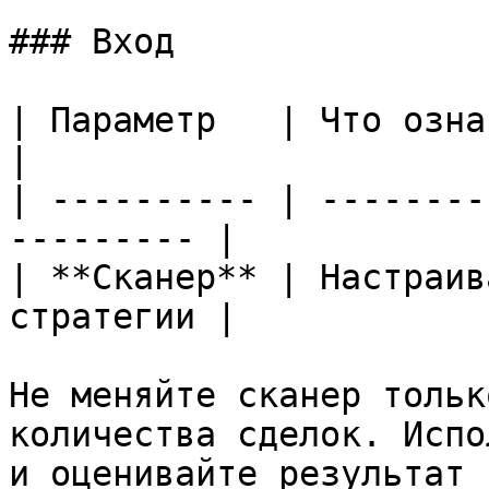
### Вход

| Параметр   | Что означает                        
|

| ---------- | --------
--------- |

| **Сканер** | Настраив
стратегии |

Не меняйте сканер тольк
количества сделок. Испо
и оценивайте результат 