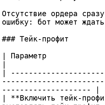
Отсутствие ордера сразу
ошибку: бот может ждать
### Тейк-профит

| Параметр                 | Что означает                           
|

| ---------------------
-----------------------
-------------------- |

| **Включить тейк-профи