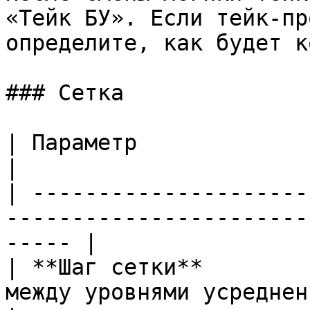
«Тейк БУ». Если тейк-пр
определите, как будет к
### Сетка

| Параметр                        | Что означает   
|

| ---------------------
-----------------------
----- |

| **Шаг сетки**        
между уровнями усреднения                             