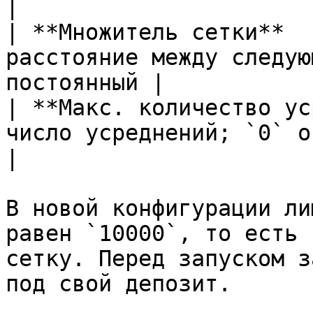
|

| **Множитель сетки**  
расстояние между следую
постоянный |

| **Макс. количество ус
число усреднений; `0` отключает их    
|

В новой конфигурации ли
равен `10000`, то есть 
сетку. Перед запуском з
под свой депозит.
