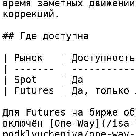
время заметных движений
коррекций.

## Где доступна

| Рынок   | Доступность
| ------- | -----------
| Spot    | Да         
| Futures | Да, только 
Для Futures на бирже об
включён [One-Way](/isa-
podklyucheniya/one-way-