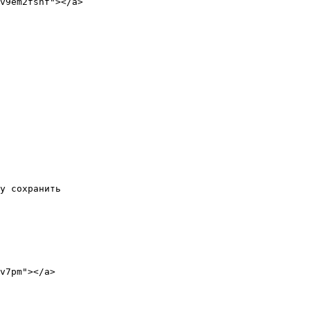
v9em2fsnf"></a>

у сохранить

v7pm"></a>
