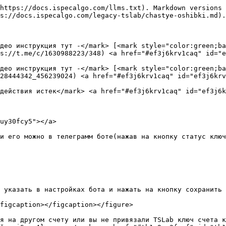
https://docs.ispecalgo.com/llms.txt). Markdown versions 
s://docs.ispecalgo.com/legacy-tslab/chastye-oshibki.md).

део инструкция тут -</mark> [<mark style="color:green;ba
s://t.me/c/1630988223/348) <a href="#ef3j6krv1caq" id="e
део инструкция тут -</mark> [<mark style="color:green;ba
28444342_456239024) <a href="#ef3j6krv1caq" id="ef3j6krv
действия истек</mark> <a href="#ef3j6krv1caq" id="ef3j6k
uy30fcy5"></a>

и его можно в телеграмм боте(нажав на кнопку статус ключ
 указать в настройках бота и нажать на кнопку сохранить 
figcaption></figcaption></figure>

я на другом счету или вы не привязали TSLab ключ счета к