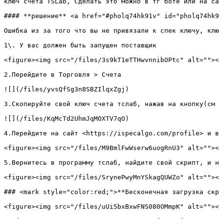
ключ счета TSLab, Сделать это можно в тг боте или на са
#### **решение** <a href="#pholq74hk91v" id="pholq74hk9
Ошибка из за того что вы не привязали к спек ключу, клю
1\. У вас должен быть запущен поставщик

<figure><img src="/files/3s9kT1eTTHwvnnibOPtc" alt=""><
2.Перейдите в Торговля > Счета

![](/files/yvsQfSg3n8SBZIlqxZgj)

3.Скопируйте свой ключ счета тслаб, нажав на кнопку(см 
![](/files/KqMcTd2UhmJqMOXTV7qO)

4.Перейдите на сайт <https://ispecalgo.com/profile> и в
<figure><img src="/files/M9BmlFwWserw6uogRnU3" alt=""><
5.Вернитесь в программу тслаб, найдите свой скрипт, и н
<figure><img src="/files/SrynePwyMnYSkagQUWZo" alt=""><
### <mark style="color:red;">**Бесконечная загрузка скр
<figure><img src="/files/uUi5bxBxwFNS080OMmpK" alt=""><