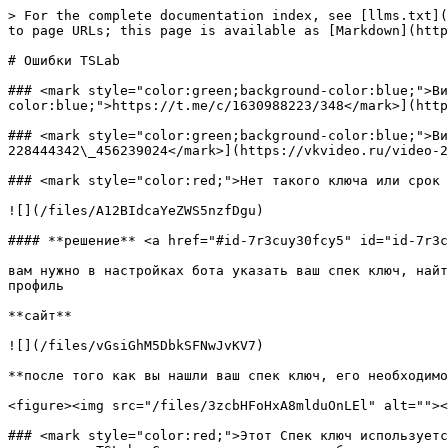
> For the complete documentation index, see [llms.txt](
to page URLs; this page is available as [Markdown](http
# Ошибки TSLab

### <mark style="color:green;background-color:blue;">Ви
color:blue;">https://t.me/c/1630988223/348</mark>](http
### <mark style="color:green;background-color:blue;">Ви
228444342\_456239024</mark>](https://vkvideo.ru/video-2
### <mark style="color:red;">Нет такого ключа или срок 
![](/files/A12BIdcaYeZWS5nzfDgu)

#### **решение** <a href="#id-7r3cuy30fcy5" id="id-7r3c
вам нужно в настройках бота указать ваш спек ключ, найт
профиль

**сайт**

![](/files/vGsiGhM5DbkSFNwJvKV7)

**после того как вы нашли ваш спек ключ, его необходимо
<figure><img src="/files/3zcbHFoHxA8mlduOnLEl" alt=""><
### <mark style="color:red;">Этот Спек ключ используетс