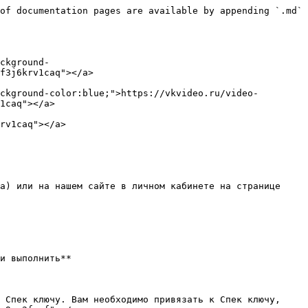
of documentation pages are available by appending `.md` 
ckground-
f3j6krv1caq"></a>

ckground-color:blue;">https://vkvideo.ru/video-
1caq"></a>

rv1caq"></a>

а) или на нашем сайте в личном кабинете на странице 
и выполнить**

 Спек ключу. Вам необходимо привязать к Спек ключу, 