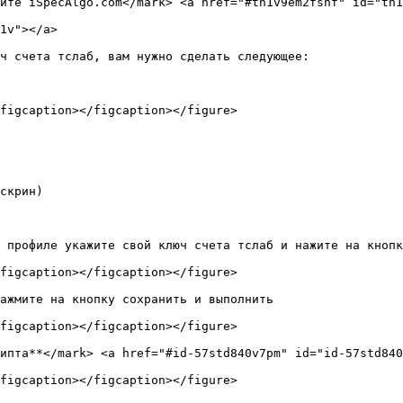
йте iSpecAlgo.com</mark> <a href="#th1v9em2fsnf" id="th1
1v"></a>

ч счета тслаб, вам нужно сделать следующее:

figcaption></figcaption></figure>

скрин)

 профиле укажите свой ключ счета тслаб и нажите на кнопк
figcaption></figcaption></figure>

ажмите на кнопку сохранить и выполнить

figcaption></figcaption></figure>

ипта**</mark> <a href="#id-57std840v7pm" id="id-57std840
figcaption></figcaption></figure>
